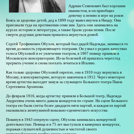
Адриан Семенович был хорошим
пианистом, и он приобщил
девочку к пению и игре на рояле.
Боясь за здоровье детей, дед в 1899 году вывез внучек в Ниццу. Они
приезжали туда на протяжении семи зим. Здесь они занимались на
курсах истории и литературы, а также брали уроки пения. После
смерти дедушки девочкам пришлось вернуться домой.
Сергей Трофимович Обухов, который был дядей Надежды, занимал в то
время должность управляющего театрами. Он узнал о редких качествах
голоса Обуховой и ее увлечении театром, в 1907 певицу приняли в
Московскую консерваторию. Из-за болезней ей пришлось через год
прервать учение и снова поехать лечиться в Италию.
Как только здоровье Обуховой окрепло, она в 1910 году вернулась в
Москву, в консерваторию, которую закончила в 1912. Через некоторое
время артистка выходит замуж за служащего Большого театра Павла
Сергеевича Архипова.
До февраля 1916, когда артистку приняли в Большой театр, Надежда
Андреевна очень много давала концертов по стране. На сцене Большого
театра ею были спеты более двадцати пяти партий, и каждая из партий
оказывалась жемчужиной вокально-сценического искусства.
Покинув в 1943 оперную сцену, Обухова занималась концертной
деятельностью. Певица и в 75 лет выступала в камерных концертах,
поражая слушателей душевностью и чистотой своего
непревзойденного тембра меццо-сопрано.