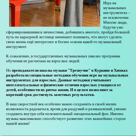
Игра на
музыкальных
инструментах -
не исключение.
Многие люди,
будучи уже
сформировавшимися личностями, добившись многого, пройдя большой
путь по карьерной лестнице начинают понимать, что могут сделать
свою жизнь ещё интереснее и богаче освоив какой-то музыкальный
инструмент.
К сожалению, в государтсвенных музыкальных школах программа
обучения не расчитана на взрослых людей.
Но
преподаватели школы музыки "Трезвучие" в Куркино и Химках
разработали специальные методики обучения игре на музыкальных
инструментах для взрослых. Данные методики учитывают
интеллектуальные и физические отличия взрослых учащихся от
детей, особенности их ритма жизни. И в целом позволяют за
короткий срок достигнуть заметных результатов.
В наш скоростной век особенно важно сохранить в своей жизни
возможность радоваться, время для раздумий и размышлений, умение
создавать внутри себя положительный эмоциональный фон. Именно
музыка максимально способствует развитию этих важнейших сторон
нашей жизни!