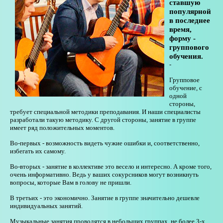
ставшую
популярной
в последнее
время,
форму -
группового
обучения.
-
Групповое
обучение, с
одной
стороны,
требует специальной методики преподавания. И наши специалисты
разработали такую методику. С другой стороны, занятие в группе
имеет ряд положительных моментов.
Во-первых - возможность видеть чужие ошибки и, соответственно,
избегать их самому.
Во-вторых - занятие в коллективе это весело и интересно. А кроме того,
очень информативно. Ведь у ваших сокурсников могут возникнуть
вопросы, которые Вам в голову не пришли.
В третьих - это экономично. Занятие в группе значительно дешевле
индивидуальных занятий.
Музыкальные занятия проводятся в небольших группах, не более 3-х