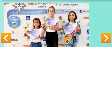
© 2026
Школа музыки в Куркино
"Трезвучие"
Наш адрес: Москва, Новокуркинское шоссе 51, Куркино (напротив ТЦ
"Мега")
Схема проезда
Наш телефон: +7 (499) 226-15-10
Карта сайта