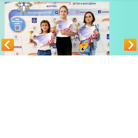
© 2026
Школа музыки в Куркино
"Трезвучие"
Наш адрес: Москва, Новокуркинское шоссе 51, Куркино (напротив ТЦ
"Мега")
Схема проезда
Наш телефон: +7 (499) 226-15-10
Карта сайта