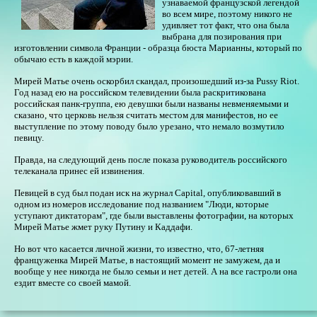
узнаваемой французской легендой
во всем мире, поэтому никого не
удивляет тот факт, что она была
выбрана для позирования при
изготовлении символа Франции - образца бюста Марианны, который по
обычаю есть в каждой мэрии.
Мирей Матье очень оскорбил скандал, произошедший из-за Pussy Riot.
Год назад ею на российском телевидении была раскритикована
российская панк-группа, ею девушки были названы невменяемыми и
сказано, что церковь нельзя считать местом для манифестов, но ее
выступление по этому поводу было урезано, что немало возмутило
певицу.
Правда, на следующий день после показа руководитель российского
телеканала принес ей извинения.
Певицей в суд был подан иск на журнал Capital, опубликовавший в
одном из номеров исследование под названием "Люди, которые
уступают диктаторам", где были выставлены фотографии, на которых
Мирей Матье жмет руку Путину и Каддафи.
Но вот что касается личной жизни, то известно, что, 67-летняя
француженка Мирей Матье, в настоящий момент не замужем, да и
вообще у нее никогда не было семьи и нет детей. А на все гастроли она
ездит вместе со своей мамой.